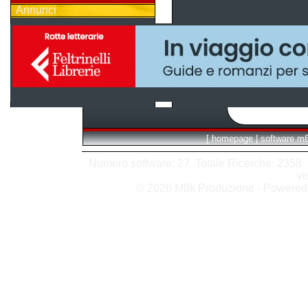
Annunci
[
homepage
|
software m
Numero software: 27 Totale Ricerche: 2358 Hit
vi
© 2026 M8k Produzione - Powere