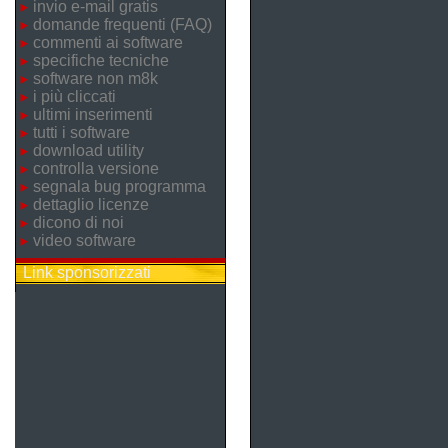
invio e-mail gratis
domande frequenti (FAQ)
commenti ai software
specifiche tecniche
software non m8k
i più cliccati
ultimi inserimenti
tutti i software
download utility
controlla versione
segnala bug programma
dettaglio licenze
dicono di noi
video software
Link sponsorizzati