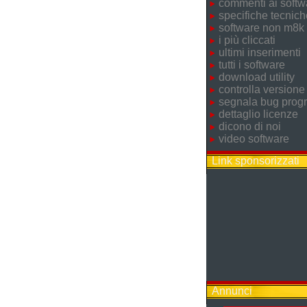
commenti ai softw
specifiche tecnich
software non m8k
i più cliccati
ultimi inserimenti
tutti i software
download utility
controlla versione
segnala bug pro
dettaglio licenze
dicono di noi
video software
Link sponsorizzati
Annunci