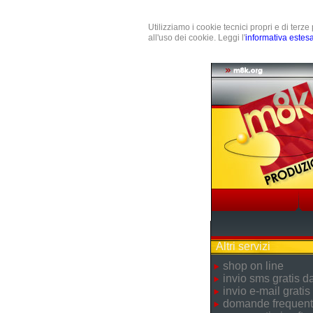
Utilizziamo i cookie tecnici propri e di terz
all'uso dei cookie. Leggi l'
informativa estes
Altri servizi
shop on line
invio sms gratis 
invio e-mail gratis
domande frequent