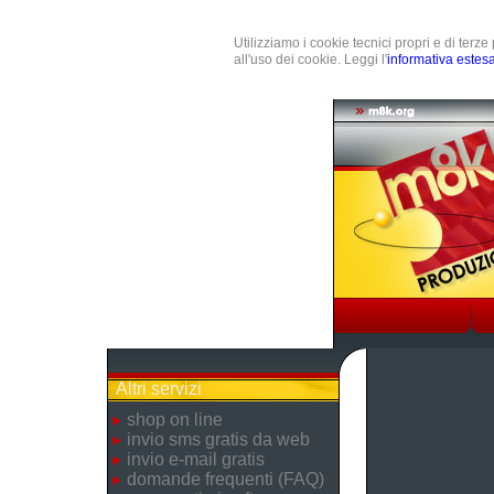
Utilizziamo i cookie tecnici propri e di terz
all'uso dei cookie. Leggi l'
informativa estes
Altri servizi
shop on line
invio sms gratis da web
invio e-mail gratis
domande frequenti (FAQ)