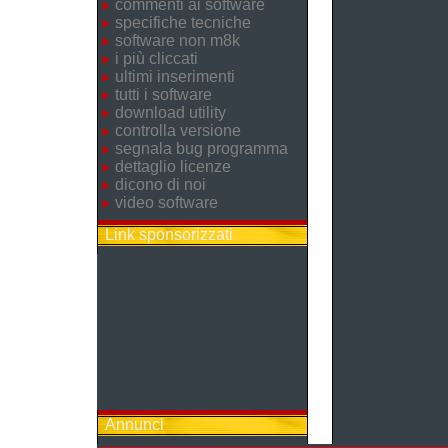
commenti ai software
specifiche tecniche
software non m8k
i più cliccati
ultimi inserimenti
tutti i software
download utility
controlla versione
segnala bug programma
dettaglio licenze
dicono di noi
video software
Link sponsorizzati
Annunci