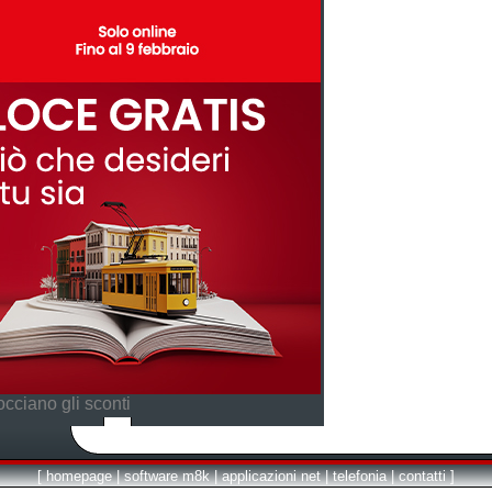
cciano gli sconti
[
homepage
|
software m8k
|
applicazioni net
|
telefonia
|
contatti
]