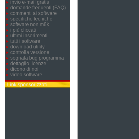
invio e-mail gratis
domande frequenti (FAQ)
commenti ai software
specifiche tecniche
software non m8k
i più cliccati
ultimi inserimenti
tutti i software
download utility
controlla versione
segnala bug programma
dettaglio licenze
dicono di noi
video software
Link sponsorizzati