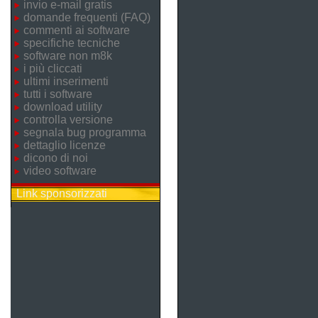
invio e-mail gratis
domande frequenti (FAQ)
commenti ai software
specifiche tecniche
software non m8k
i più cliccati
ultimi inserimenti
tutti i software
download utility
controlla versione
segnala bug programma
dettaglio licenze
dicono di noi
video software
Link sponsorizzati