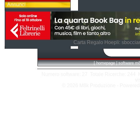
Annunci
Carta Regalo Hoepli: sboccian
[
homepage
|
software m
Numero software: 27 Totale Ricerche: 244 Hit
vi
© 2026 M8k Produzione - Powere