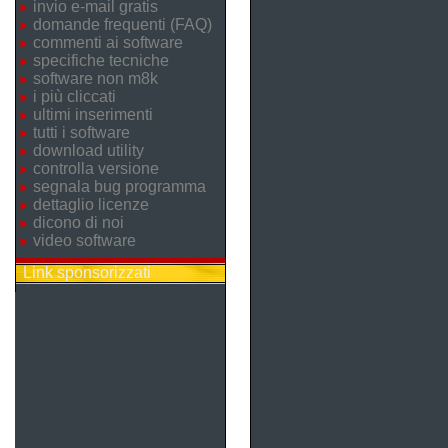
invio e-mail gratis
domande frequenti (FAQ)
commenti ai software
specifiche tecniche
software non m8k
i più cliccati
ultimi inserimenti
tutti i software
download utility
controlla versione
segnala bug programma
dettaglio licenze
dicono di noi
video software
Link sponsorizzati