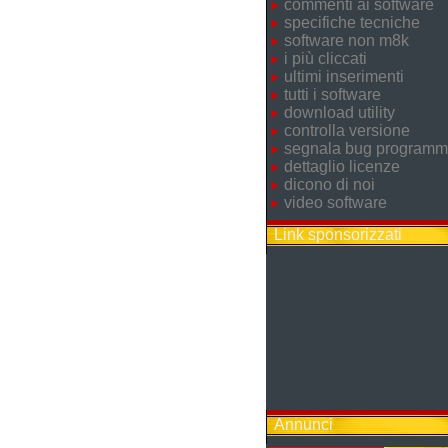
commenti ai software
specifiche tecniche
software non m8k
i più cliccati
ultimi inserimenti
tutti i software
download utility
controlla versione
segnala bug program
dettaglio licenze
dicono di noi
video software
Link sponsorizzati
Annunci