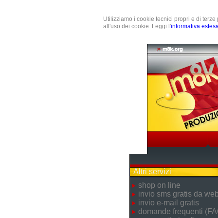
Utilizziamo i cookie tecnici propri e di terz
all'uso dei cookie. Leggi l'
informativa estes
Altri servizi
shop on line
invio sms gratis da we
invio e-mail gratis
domande frequenti (FA