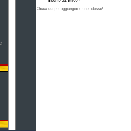
inserito da: Mirco -
Clicca qui per aggiungerne uno adesso!
ma