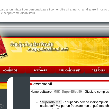
e parti anonimizzati per personalizzare i contenuti e gli annunci, analizzare il nostro
a
e scopri come disabilitarli.
Nome software:
M8K_SuperE6su90
- Giudizio comple
b
Stupendo ma..
- Stupendo perchè ipersemplicis
Q)
casistica!! Ma per un freeware non si può mai ch