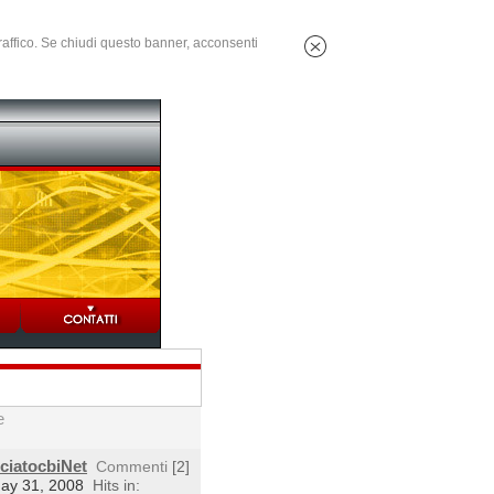
 traffico. Se chiudi questo banner, acconsenti
e
cciatocbiNet
Commenti
[2]
May 31, 2008
Hits in: