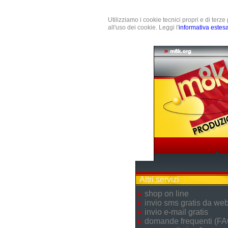
Utilizziamo i cookie tecnici propri e di terz
all'uso dei cookie. Leggi l'
informativa estes
Altri servizi
shop on line
invio sms gratis da we
invio e-mail gratis
domande frequenti (FA