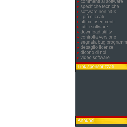
commenti ai software
specifiche tecniche
software non m8k
i più cliccati
ultimi inserimenti
tutti i software
download utility
controlla versione
segnala bug program
dettaglio licenze
dicono di noi
video software
Link sponsorizzati
Annunci