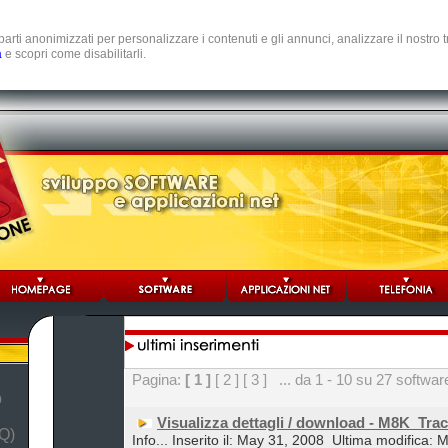
e parti anonimizzati per personalizzare i contenuti e gli annunci, analizzare il nostro
a
e scopri come disabilitarli.
Pagina:
[ 1 ]
[ 2 ]
[ 3 ]
... da 1 - 10 su 27 softwar
b
Visualizza dettagli / download - M8K_Tra
Q)
Info... Inserito il: May 31, 2008
Ultima modifica: 