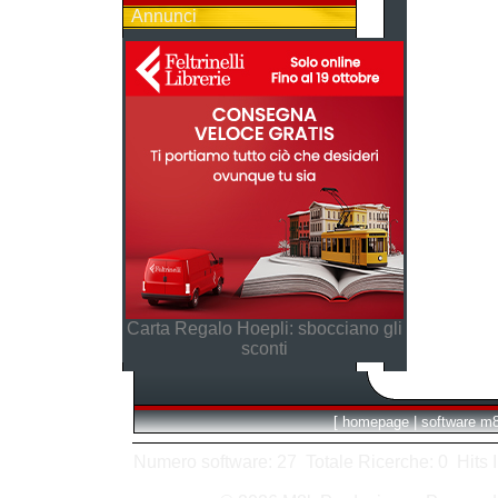
Annunci
Carta Regalo Hoepli: sbocciano gli
sconti
[
homepage
|
software m
Numero software: 27 Totale Ricerche: 0 Hits In: