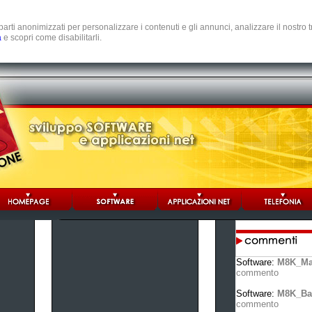
e parti anonimizzati per personalizzare i contenuti e gli annunci, analizzare il nostro
a
e scopri come disabilitarli.
Software:
M8K_Ma
commento
Software:
M8K_Ba
commento