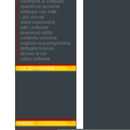
commenti ai software
specifiche tecniche
software non m8k
i più cliccati
ultimi inserimenti
tutti i software
download utility
controlla versione
segnala bug programma
dettaglio licenze
dicono di noi
video software
Link sponsorizzati
Annunci