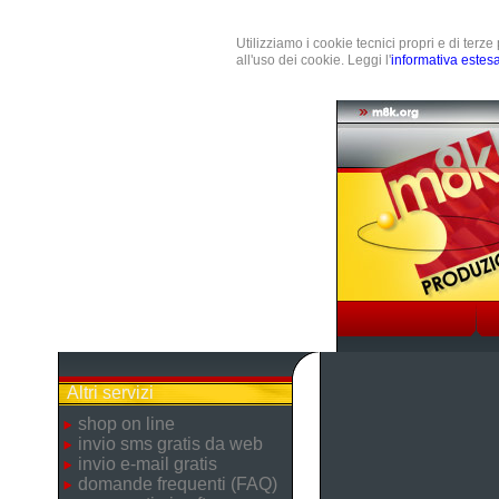
Utilizziamo i cookie tecnici propri e di terz
all'uso dei cookie. Leggi l'
informativa estes
Altri servizi
shop on line
invio sms gratis da web
invio e-mail gratis
domande frequenti (FAQ)