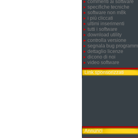
commenti ai software
specifiche tecniche
software non m8k
i più cliccati
ultimi inserimenti
tutti i software
download utility
controlla versione
segnala bug program
dettaglio licenze
dicono di noi
video software
Link sponsorizzati
Annunci