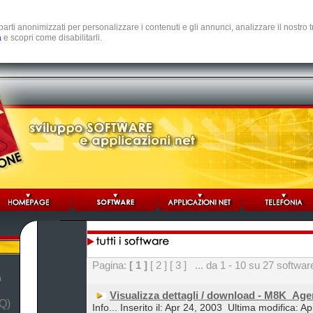
e parti anonimizzati per personalizzare i contenuti e gli annunci, analizzare il nostro
a
e scopri come disabilitarli.
Pagina:
[ 1 ]
[ 2 ]
[ 3 ]
... da 1 - 10 su 27 softwar
b
Visualizza dettagli / download - M8K_Ag
Q)
Info... Inserito il: Apr 24, 2003
Ultima modifica: Ap