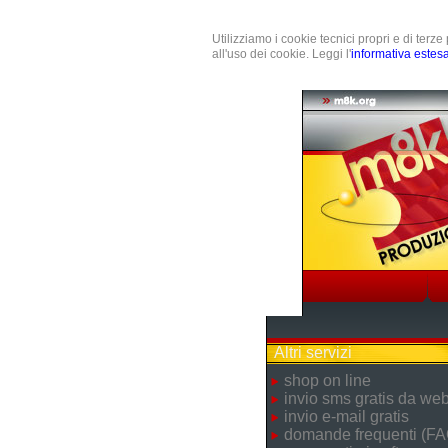
Utilizziamo i cookie tecnici propri e di terz
all'uso dei cookie. Leggi l'
informativa estes
Altri servizi
shop on line
invio sms gratis da we
invio e-mail gratis
domande frequenti (FA