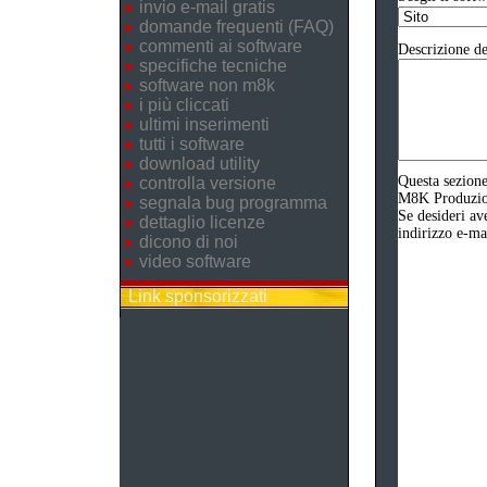
invio e-mail gratis
domande frequenti (FAQ)
commenti ai software
Descrizione de
specifiche tecniche
software non m8k
i più cliccati
ultimi inserimenti
tutti i software
download utility
Questa sezione
controlla versione
M8K Produzione
segnala bug programma
Se desideri av
dettaglio licenze
indirizzo e-ma
dicono di noi
video software
Link sponsorizzati