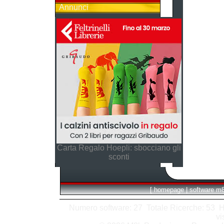
Annunci
Carta Regalo Hoepli: sbocciano gli
sconti
[
homepage
|
software m
Numero software: 27 Totale Ricerche: 53 Hits
vi