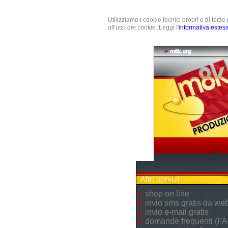
Utilizziamo i cookie tecnici propri e di terz
all'uso dei cookie. Leggi l'
informativa estes
Altri servizi
shop on line
invio sms gratis da we
invio e-mail gratis
domande frequenti (FA