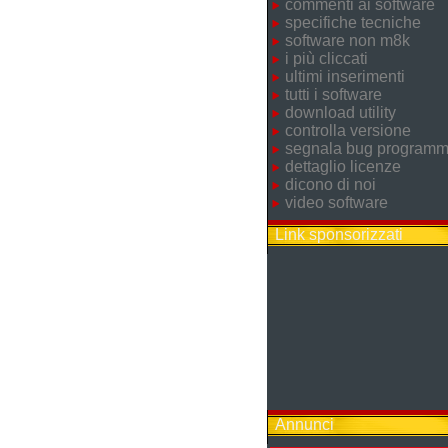
commenti ai software
specifiche tecniche
software non m8k
i più cliccati
ultimi inserimenti
tutti i software
download utility
controlla versione
segnala bug program
dettaglio licenze
dicono di noi
video software
Link sponsorizzati
Annunci