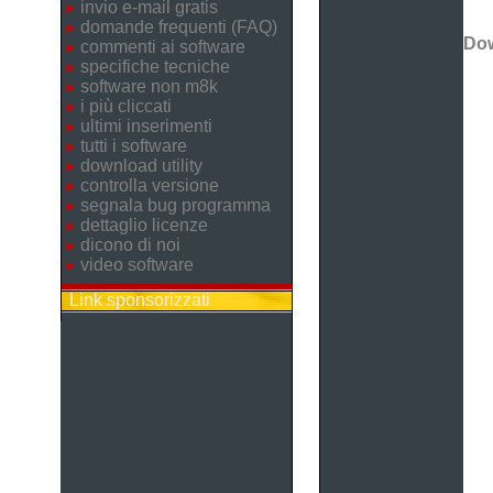
invio e-mail gratis
domande frequenti (FAQ)
Do
commenti ai software
specifiche tecniche
software non m8k
i più cliccati
ultimi inserimenti
tutti i software
download utility
controlla versione
segnala bug programma
dettaglio licenze
dicono di noi
video software
Link sponsorizzati