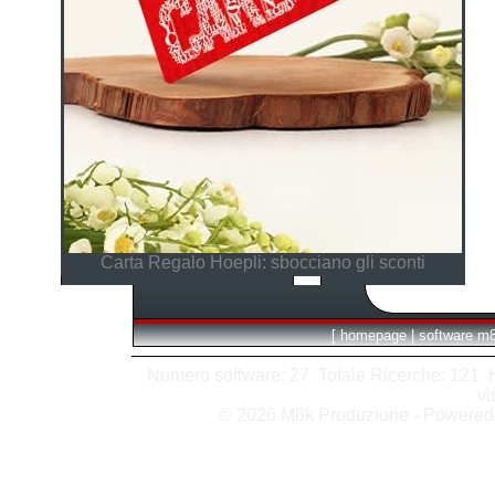
Carta Regalo Hoepli: sbocciano gli sconti
[
homepage
|
software m
Numero software: 27 Totale Ricerche: 121 Hit
vi
© 2026 M8k Produzione - Powere