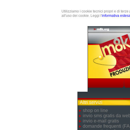
Utilizziamo i cookie tecnici propri e di terz
all'uso dei cookie. Leggi l'
informativa estes
Altri servizi
shop on line
invio sms gratis da we
invio e-mail gratis
domande frequenti (FA