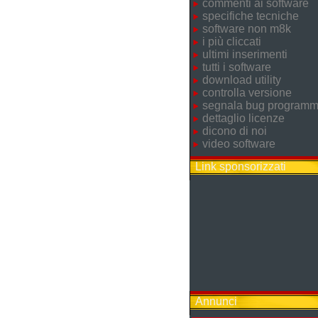
commenti ai software
specifiche tecniche
software non m8k
i più cliccati
ultimi inserimenti
tutti i software
download utility
controlla versione
segnala bug program
dettaglio licenze
dicono di noi
video software
Link sponsorizzati
Annunci