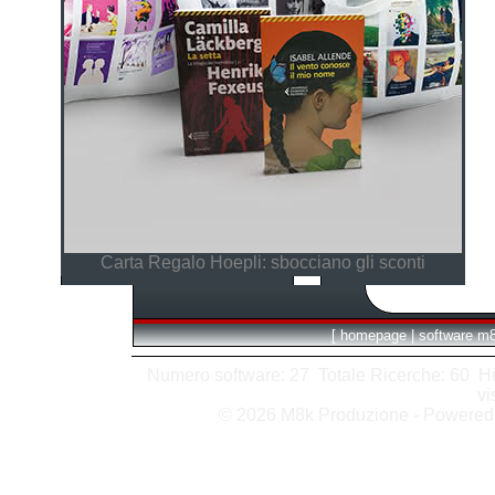
Carta Regalo Hoepli: sbocciano gli sconti
[
homepage
|
software m
Numero software: 27 Totale Ricerche: 60 Hits
vi
© 2026 M8k Produzione - Powere