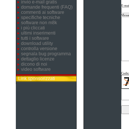
invio e-mail gratis
E-mai
domande frequenti (FAQ)
commenti ai software
Messa
specifiche tecniche
software non m8k
i più cliccati
ultimi inserimenti
tutti i software
download utility
controlla versione
segnala bug programma
dettaglio licenze
dicono di noi
video software
Codice
Link sponsorizzati