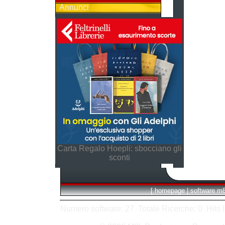
Annunci
Carta Regalo Hoepli: sbocciano gli
sconti
[
homepage
|
software m
Numero software: 27 Totale Ricerche: 0 Hits In: