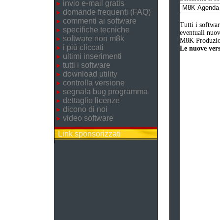
invio e-mail gratis
domande frequenti (FAQ)
commenti ai software
Tutti i softwa
specifiche tecniche
eventuali nuove
software non m8k
M8K Produzion
i più cliccati
Le nuove versi
ultimi inserimenti
tutti i software
download utility
controlla versione
segnala bug programma
dettaglio licenze
dicono di noi
video software
Link sponsorizzati