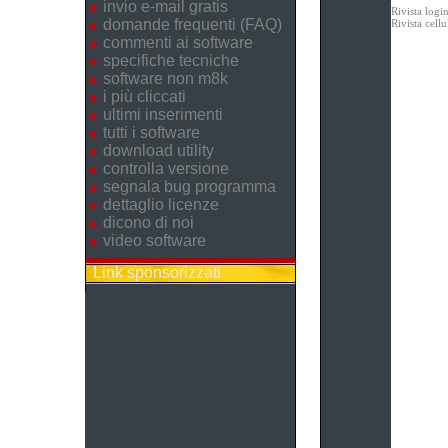
invio e-mail gratis
Rivista logi
domande frequenti (FAQ)
Rivista cel
commenti ai software
specifiche tecniche
software non m8k
i più cliccati
ultimi inserimenti
tutti i software
download utility
controlla versione
segnala bug programma
dettaglio licenze
dicono di noi
video software
Link sponsorizzati