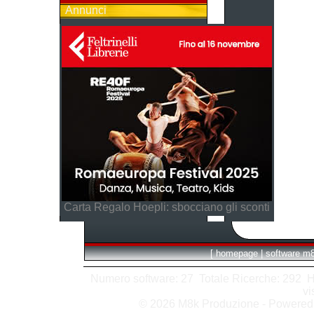
Annunci
Carta Regalo Hoepli: sbocciano gli sconti
[
homepage
|
software m
Numero software: 27 Totale Ricerche: 292 Hits
vi
© 2026 M8k Produzione - Powere