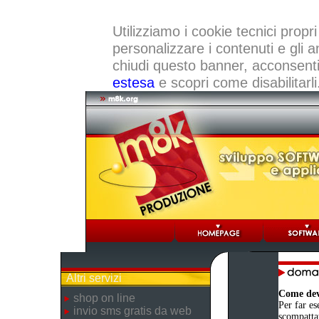
Utilizziamo i cookie tecnici propri
personalizzare i contenuti e gli a
chiudi questo banner, acconsenti a
estesa
e scopri come disabilitarli
Altri servizi
Come devo
shop on line
Per far es
invio sms gratis da web
scompattat