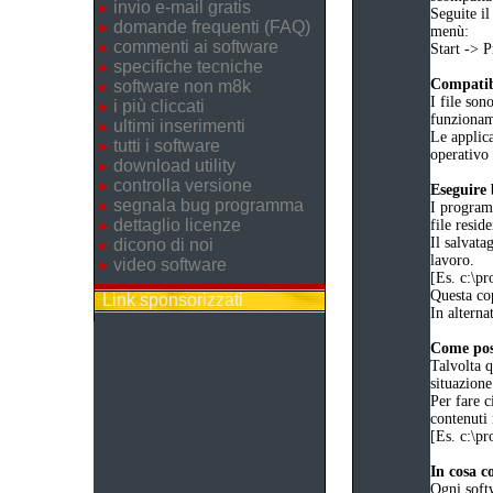
invio e-mail gratis
Seguite il
domande frequenti (FAQ)
menù:
commenti ai software
Start ->
specifiche tecniche
Compatibi
software non m8k
I file son
i più cliccati
funziona
ultimi inserimenti
Le applica
tutti i software
operativo 
download utility
controlla versione
Eseguire
segnala bug programma
I programm
dettaglio licenze
file reside
Il salvata
dicono di noi
lavoro.
video software
[Es. c:\
Questa cop
Link sponsorizzati
In alternat
Come poss
Talvolta q
situazione
Per fare c
contenuti 
[Es. c:\
In cosa c
Ogni soft