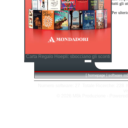
tutti gli 
Per ulteri
Carta Regalo Hoepli: sbocciano gli sconti
[
homepage
|
software m
Numero software: 27 Totale Ricerche: 228 Hit
vi
© 2026 M8k Produzione - Powere