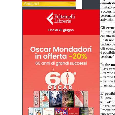
dimostrat
Annunci
limitato a
Successiva
personaliz
attivazion
Gli event
Si, tutti 
dal sito i
I dati non
backup dei
Gli eventu
è possibil
versione"
In che mo
L'assisten
- tramite 
- tramite 
- tramite 
L'assisten
E' possib
E' possibi
sito web o
La realizz
Produzione
uno scopo