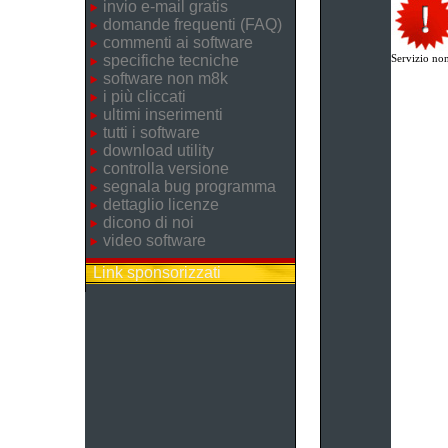
invio e-mail gratis
domande frequenti (FAQ)
commenti ai software
specifiche tecniche
Servizio non
software non m8k
i più cliccati
ultimi inserimenti
tutti i software
download utility
controlla versione
segnala bug programma
dettaglio licenze
dicono di noi
video software
Link sponsorizzati