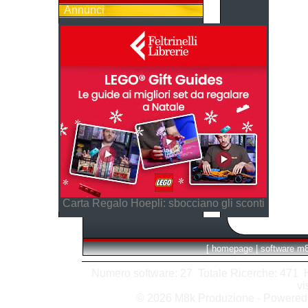
Annunci
Carta Regalo Hoepli: sbocciano gli sconti
[
homepage
|
software m
Numero software: 27 Totale Ricerche: 471 Hit
vi
© 2026 M8k Produzione - Powere