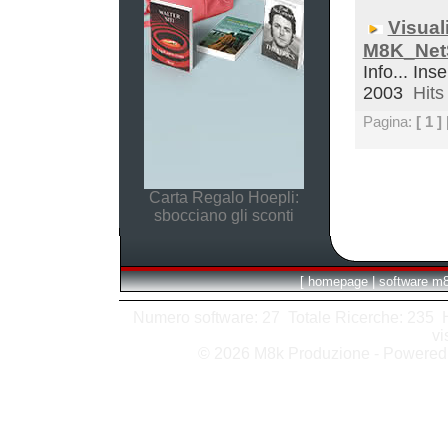
Visual
M8K_Net
Info... Inse
2003
Hits 
Pagina:
[ 1 ]
Carta Regalo Hoepli:
sbocciano gli sconti
[
homepage
|
software m
Numero software: 27 Totale Ricerche: 235 Hit
vi
© 2026 M8k Produzione - Powere