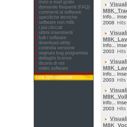
invio e-mail gratis
Visual
domande frequenti (FAQ)
M8K_Trac
commenti ai software
Info... Ins
specifiche tecniche
software non m8k
2008
Hits 
i più cliccati
Visual
ultimi inserimenti
tutti i software
M8K_Lav
download utility
Info... Inse
controlla versione
2003
Hits 
segnala bug programma
dettaglio licenze
Visual
dicono di noi
M8K_Lav
video software
Info... Ins
Link sponsorizzati
2003
Hits 
Visual
M8K_Voll
Info... Inse
2003
Hits 
Visual
M8K_Voc