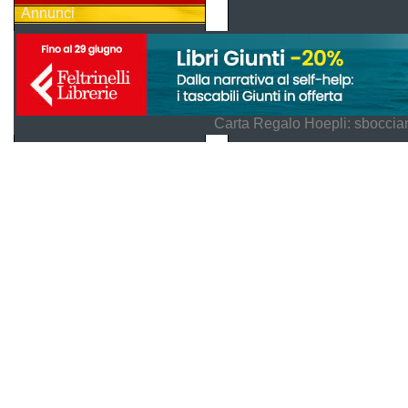
Annunci
Carta Regalo Hoepli: sboccian