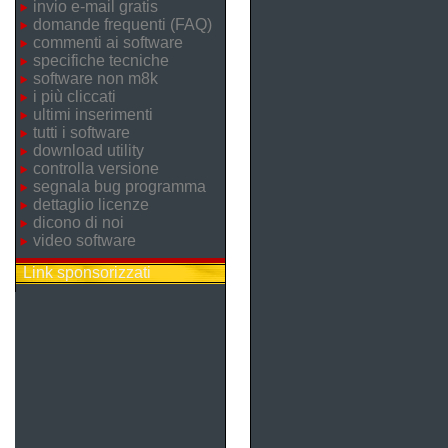
invio e-mail gratis
domande frequenti (FAQ)
commenti ai software
specifiche tecniche
software non m8k
i più cliccati
ultimi inserimenti
tutti i software
download utility
controlla versione
segnala bug programma
dettaglio licenze
dicono di noi
video software
Link sponsorizzati