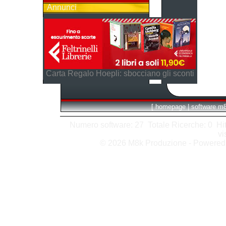
Annunci
Carta Regalo Hoepli: sbocciano gli sconti
[
homepage
|
software m
Numero software: 27 Totale Ricerche: 0 Hits 
vi
© 2026 M8k Produzione - Powere