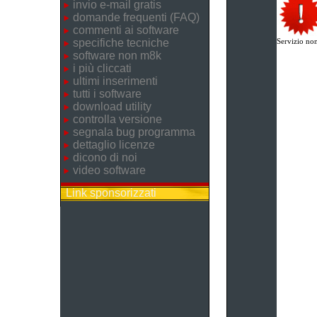
invio e-mail gratis
domande frequenti (FAQ)
commenti ai software
specifiche tecniche
Servizio non
software non m8k
i più cliccati
ultimi inserimenti
tutti i software
download utility
controlla versione
segnala bug programma
dettaglio licenze
dicono di noi
video software
Link sponsorizzati