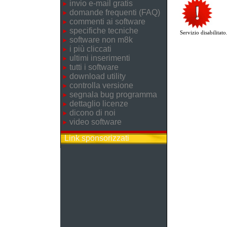
invio e-mail gratis
domande frequenti (FAQ)
commenti ai software
specifiche tecniche
Servizio disabilitato
software non m8k
i più cliccati
ultimi inserimenti
tutti i software
download utility
controlla versione
segnala bug programma
dettaglio licenze
dicono di noi
video software
Link sponsorizzati