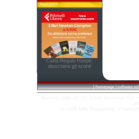
Annunci
Carta Regalo Hoepli:
sbocciano gli sconti
[
homepage
|
software m
Numero software: 27 Totale Ricerche: 412 Hit
vi
© 2026 M8k Produzione - Powere