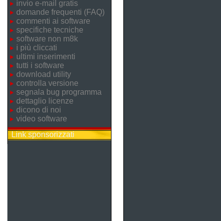
invio e-mail gratis
domande frequenti (FAQ)
commenti ai software
specifiche tecniche
software non m8k
i più cliccati
ultimi inserimenti
tutti i software
download utility
controlla versione
segnala bug programma
dettaglio licenze
dicono di noi
video software
Link sponsorizzati