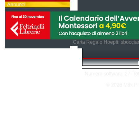
Annunci
Carta Regalo Hoepli: sboccian
Numero software: 27 Tota
© 2026 M8k Pr