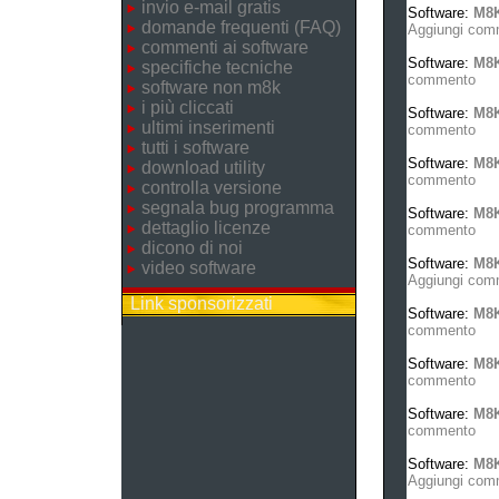
invio e-mail gratis
Software:
M8K
domande frequenti (FAQ)
Aggiungi com
commenti ai software
Software:
M8
specifiche tecniche
commento
software non m8k
i più cliccati
Software:
M8K
ultimi inserimenti
commento
tutti i software
Software:
M8K
download utility
commento
controlla versione
segnala bug programma
Software:
M8K
dettaglio licenze
commento
dicono di noi
Software:
M8K
video software
Aggiungi com
Link sponsorizzati
Software:
M8
commento
Software:
M8K
commento
Software:
M8K
commento
Software:
M8K
Aggiungi com