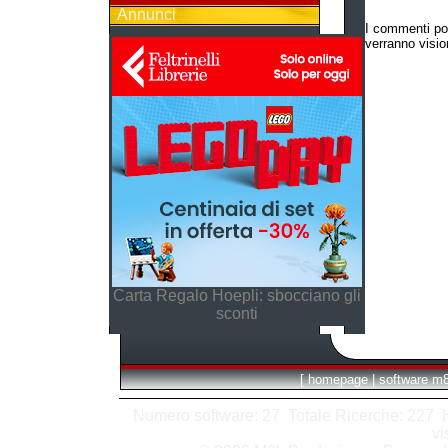
Annunci
I commenti po
verranno vision
Carta Regalo Hoepli: sbocciano gli
sconti
[
homepage
|
software m
Numero software: 27 Totale Ricerche: 227 Hit
vi