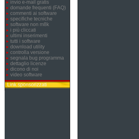
invio e-mail gratis
domande frequenti (FAQ)
commenti ai software
specifiche tecniche
software non m8k
i più cliccati
ultimi inserimenti
tutti i software
download utility
controlla versione
segnala bug programma
dettaglio licenze
dicono di noi
video software
Link sponsorizzati