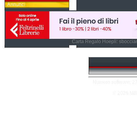
Annunci
Carta Regalo Hoepli: sboccian
Numero software: 27 
© 2026 M8