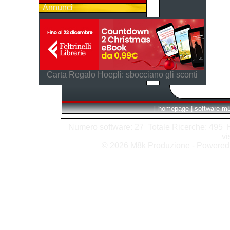
Annunci
Carta Regalo Hoepli: sbocciano gli sconti
[
homepage
|
software m
Numero software: 27 Totale Ricerche: 495 Hit
vi
© 2026 M8k Produzione - Powere