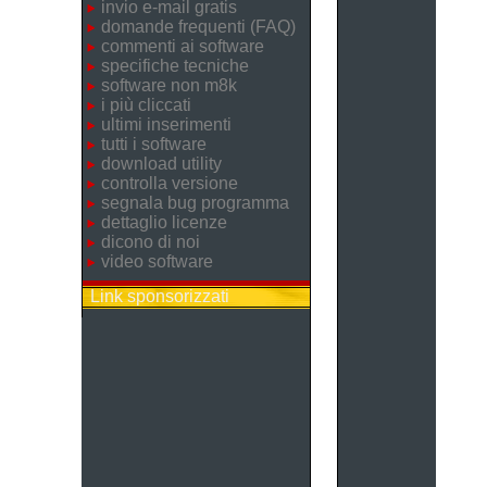
invio e-mail gratis
domande frequenti (FAQ)
commenti ai software
specifiche tecniche
software non m8k
i più cliccati
ultimi inserimenti
tutti i software
download utility
controlla versione
segnala bug programma
dettaglio licenze
dicono di noi
video software
Link sponsorizzati