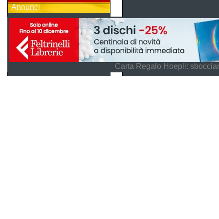
Annunci
Carta Regalo Hoepli: sboccian