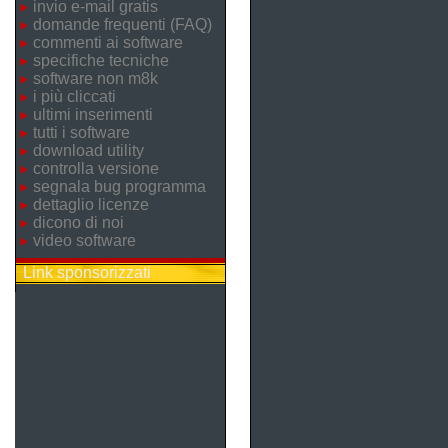
invio e-mail gratis
domande frequenti (FAQ)
commenti ai software
specifiche tecniche
software non m8k
i più cliccati
ultimi inserimenti
tutti i software
download utility
controlla versione
segnala bug programma
dettaglio licenze
dicono di noi
video software
Link sponsorizzati