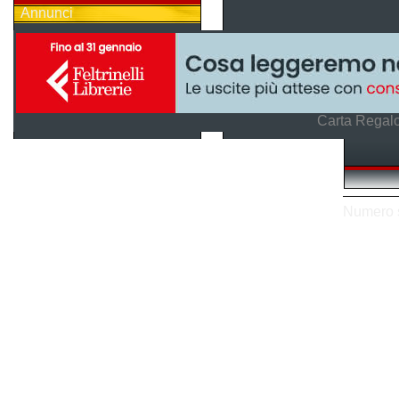
Annunci
Carta Regalo
Numero so