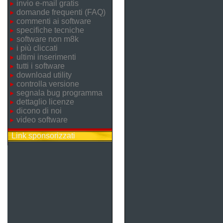
invio e-mail gratis
domande frequenti (FAQ)
commenti ai software
specifiche tecniche
software non m8k
i più cliccati
ultimi inserimenti
tutti i software
download utility
controlla versione
segnala bug programma
dettaglio licenze
dicono di noi
video software
Link sponsorizzati