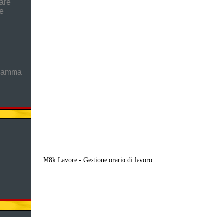
are
he
gramma
M8k Lavore - Gestione orario di lavoro