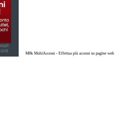
epli:
conti
M8k MultiAccessi - Effettua più accessi su pagine web