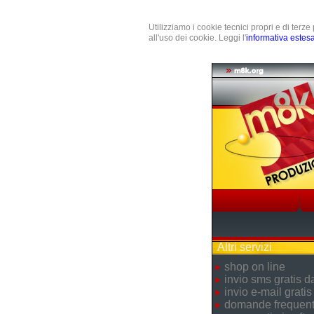
Utilizziamo i cookie tecnici propri e di terz
all'uso dei cookie. Leggi l'
informativa estes
Altri servizi
shop on line
invio sms gratis 
invio e-mail gratis
domande frequent