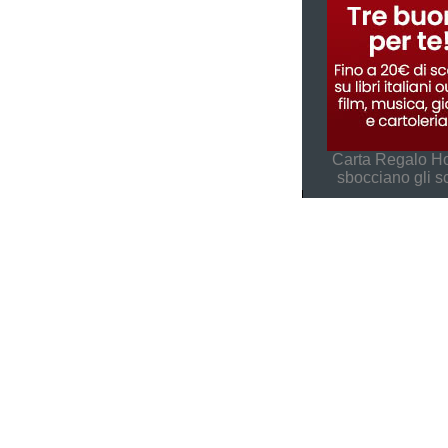
Carta Regalo Ho
sbocciano gli s