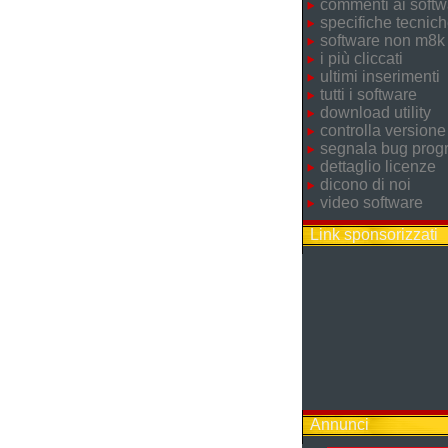
commenti ai softw
specifiche tecnic
software non m8k
i più cliccati
ultimi inserimenti
tutti i software
download utility
controlla versione
segnala bug pro
dettaglio licenze
dicono di noi
video software
Link sponsorizzati
Annunci