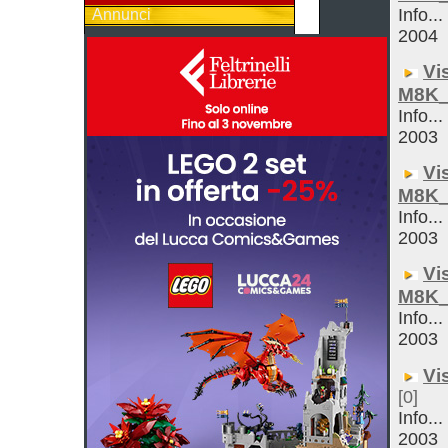
Info..
Annunci
2004
Vi
M8K_
Info...
2003
Vi
M8K
Info...
2003
Vi
M8K_
Info...
2003
Vi
[0]
Info..
2003