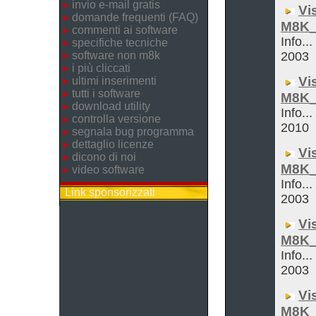
invio e-mail gratis
Vi
domande frequenti (FAQ)
M8K_
commenti ai software
Info...
specifiche tecniche
software non m8k
2003
i più cliccati
Vi
ultimi inserimenti
tutti i software
M8K_
download utility
Info...
controlla versione
2010
segnala bug programma
dettaglio licenze
Vi
dicono di noi
M8K_
video software
Info..
Link sponsorizzati
2003
Vi
M8K
Info...
2003
Vi
M8K_