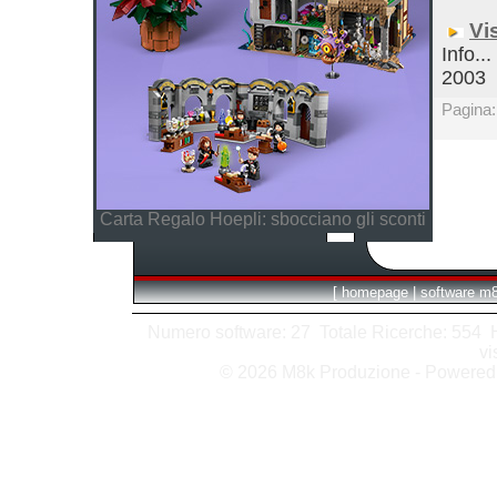
Vi
Info..
2003
Pagina
Carta Regalo Hoepli: sbocciano gli sconti
[
homepage
|
software m
Numero software: 27 Totale Ricerche: 554 Hit
vi
© 2026 M8k Produzione - Powere