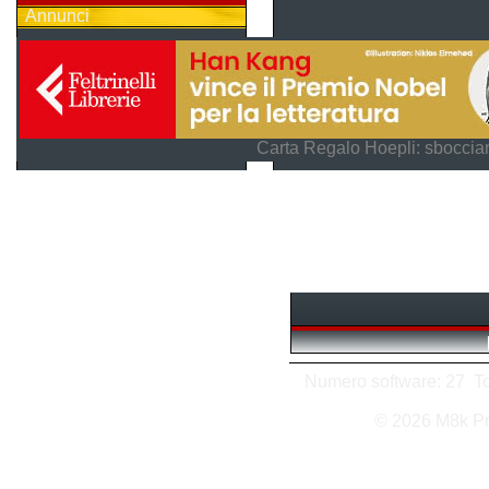
Annunci
Carta Regalo Hoepli: sboccian
Numero software: 27 Tot
© 2026 M8k P