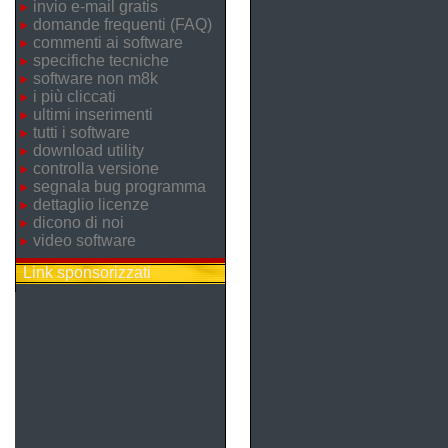
invio e-mail gratis
domande frequenti (FAQ)
commenti ai software
specifiche tecniche
software non m8k
i più cliccati
ultimi inserimenti
tutti i software
download utility
controlla versione
segnala bug programma
dettaglio licenze
dicono di noi
video software
Link sponsorizzati