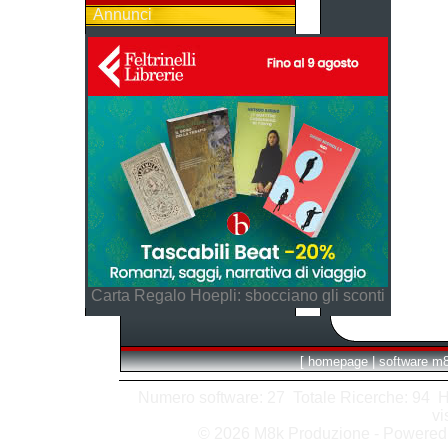
Annunci
Carta Regalo Hoepli: sbocciano gli sconti
[
homepage
|
software m
Numero software: 27 Totale Ricerche: 94 Hits
vi
© 2026 M8k Produzione - Powere