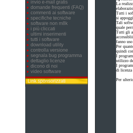
invio e-mail gratis
La realizz
domande frequenti (FAQ)
elaborazi
commenti ai software
Tutti i so
specifiche tecniche
si appogg
Tali softw
software non m8k
quale perm
i più cliccati
Tutti gli 
ultimi inserimenti
accessibli
tutti i software
fanno uso 
download utility
Per quanto
controlla versione
quindi com
segnala bug programma
I program
dettaglio licenze
utilizzo d
I program
dicono di noi
di licenza
video software
Per ulteri
Link sponsorizzati