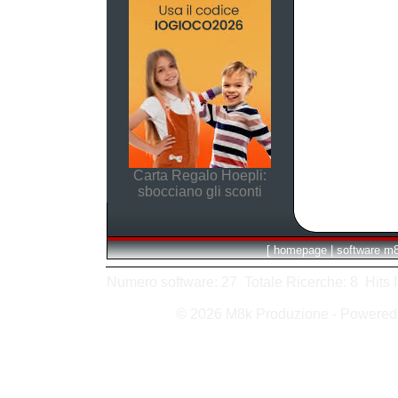
Carta Regalo Hoepli:
sbocciano gli sconti
[
homepage
|
software m
Numero software: 27 Totale Ricerche: 8 Hits In:
© 2026 M8k Produzione - Powere