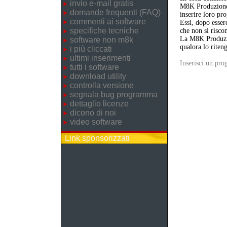
invio e-mail gratis
M8K Produzione 
domande frequenti (FAQ)
inserire loro p
commenti ai software
Essi, dopo esser
specifiche tecniche
che non si riscon
La M8K Produzion
software non m8k
qualora lo riten
i più cliccati
ultimi inserimenti
Inserisci un pr
tutti i software
download utility
controlla versione
segnala bug programma
dettaglio licenze
dicono di noi
video software
Link sponsorizzati