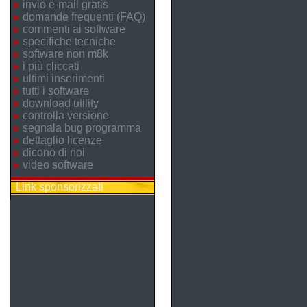
invio e-mail gratis
domande frequenti (FAQ)
commenti ai software
specifiche tecniche
software non m8k
i più cliccati
ultimi inserimenti
tutti i software
download utility
controlla versione
segnala bug programma
dettaglio licenze
dicono di noi
video software
Link sponsorizzati