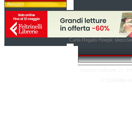
Annunci
Carta Regalo Hoepli: sboccian
Numero software: 27 Tota
© 2026 M8k Pr