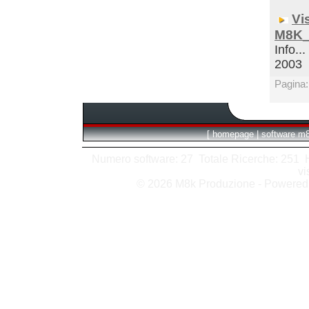
Vi
M8K_
Info...
2003
Pagina
[
homepage
|
software m
Numero software: 27 Totale Ricerche: 251 Hit
vi
© 2026 M8k Produzione - Powere