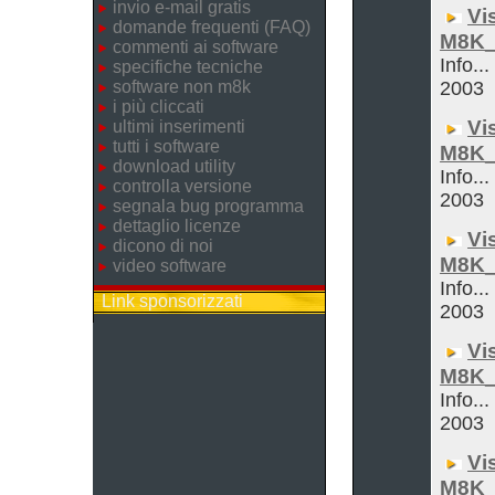
invio e-mail gratis
Vi
domande frequenti (FAQ)
M8K_
commenti ai software
Info...
specifiche tecniche
software non m8k
2003
i più cliccati
Vi
ultimi inserimenti
tutti i software
M8K_
download utility
Info...
controlla versione
2003
segnala bug programma
dettaglio licenze
Vi
dicono di noi
M8K_
video software
Info...
Link sponsorizzati
2003
Vi
M8K_
Info...
2003
Vi
M8K_