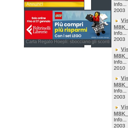
Info...
Annunci
2003
Vi
M8K_
Info...
2003
Carta Regalo Hoepli: sbocciano gli sconti
Vi
M8K_
Info...
2010
Vi
M8K_
Info...
2003
Vi
M8K_
Info...
2003