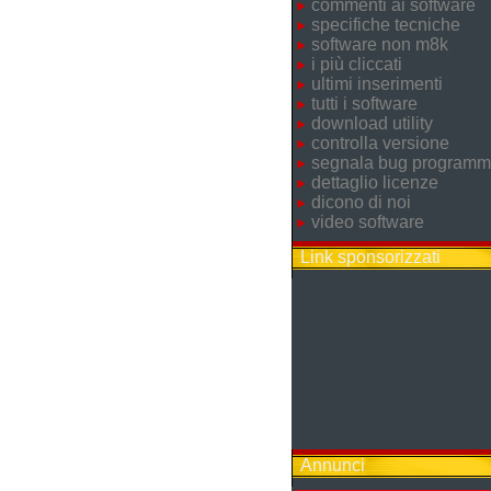
commenti ai software
specifiche tecniche
software non m8k
i più cliccati
ultimi inserimenti
tutti i software
download utility
controlla versione
segnala bug program
dettaglio licenze
dicono di noi
video software
Link sponsorizzati
Annunci