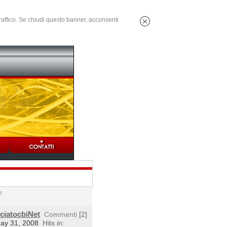
 traffico. Se chiudi questo banner, acconsenti
e
cciatocbiNet
Commenti
[2]
May 31, 2008
Hits in: