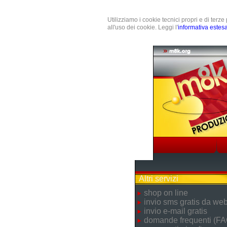
Utilizziamo i cookie tecnici propri e di terz
all'uso dei cookie. Leggi l'
informativa estes
Altri servizi
shop on line
invio sms gratis da we
invio e-mail gratis
domande frequenti (FA