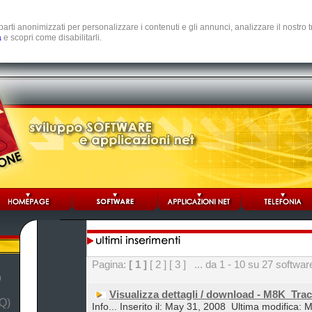
e parti anonimizzati per personalizzare i contenuti e gli annunci, analizzare il nostro
a
e scopri come disabilitarli.
Pagina:
[ 1 ]
[ 2 ]
[ 3 ]
... da 1 - 10 su 27 softwar
b
Visualizza dettagli / download - M8K_Tra
Q)
Info... Inserito il: May 31, 2008
Ultima modifica: 