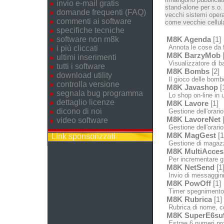
invio e-mail gratis
stand-alone per s.o.
domande frequenti (FAQ)
vecchi sistemi opera
commenti ai software
come vecchie cellula
specifiche tecniche
software non m8k
M8K Agenda
[1]
Annota le cose da fa
i più cliccati
M8K BarzyMob
[
ultimi inserimenti
Visualizzatore di bar
tutti i software
M8K Bombs
[2]
download utility
Il gioco delle bomb
controlla versione
M8K Javashop
[
segnala bug programma
Lo shop on-line in u
dettaglio licenze
M8K Lavore
[1]
dicono di noi
Gestione dell'orario
M8K LavoreNet
[
video software
Gestione dell'orario 
M8K MagGest
[1
Link sponsorizzati
Gestione di magazzin
M8K MultiAcces
Per incrementare gl
M8K NetSend
[1
Invio di messaggini 
M8K PowOff
[1]
Timer spegnimento /
M8K Rubrica
[1]
Rubrica di nome, c
M8K SuperE6su
Estrae 6 numeri pron