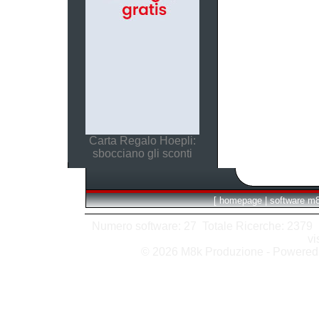
Carta Regalo Hoepli:
sbocciano gli sconti
[
homepage
|
software m
Numero software: 27 Totale Ricerche: 2379 Hit
vi
© 2026 M8k Produzione - Powere