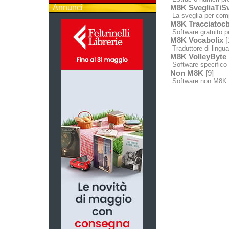
Annunci
M8K SvegliaTiSv
La sveglia per comp
M8K Tracciatocb
Software gratuito p
M8K Vocabolix
[
Traduttore di lingua 
M8K VolleyByte
Software specifico p
Non M8K
[9]
Software non M8K 