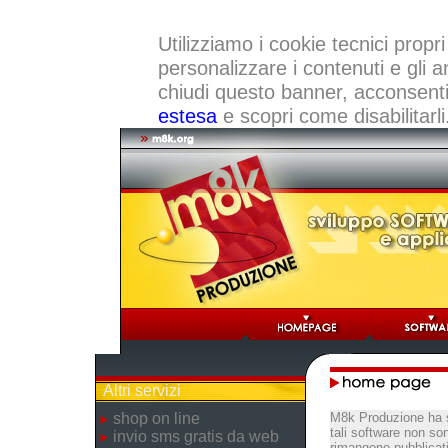
Utilizziamo i cookie tecnici propri
personalizzare i contenuti e gli a
chiudi questo banner, acconsenti a
estesa
e scopri come disabilitarli
Altri servizi
shop on line
M8k Produzione ha s
tali software non so
invio sms gratis da web
rimangono pubblicati