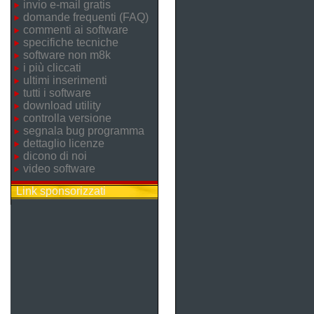
invio e-mail gratis
domande frequenti (FAQ)
commenti ai software
specifiche tecniche
software non m8k
i più cliccati
ultimi inserimenti
tutti i software
download utility
controlla versione
segnala bug programma
dettaglio licenze
dicono di noi
video software
Link sponsorizzati