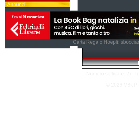
Annunci
Carta Regalo Hoepli: sboccian
Numero software: 27 Tota
© 2026 M8k Pr