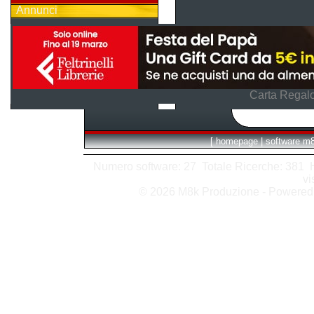
Annunci
Carta Regalo
[
homepage
|
software m
Numero software: 27 Totale Ricerche: 381 Hit
vi
© 2026 M8k Produzione - Powere