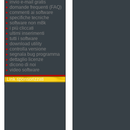
invio e-mail gratis
domande frequenti (FAQ)
commenti ai software
specifiche tecniche
software non m8k
i più cliccati
ultimi inserimenti
tutti i software
download utility
controlla versione
segnala bug programma
dettaglio licenze
dicono di noi
video software
Link sponsorizzati