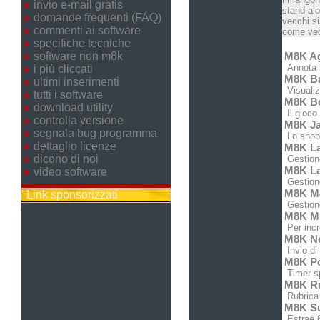
invio e-mail gratis
stand-alo
domande frequenti (FAQ)
vecchi si
commenti ai software
come vecc
specifiche tecniche
software non m8k
M8K A
Annota l
i più cliccati
M8K B
ultimi inserimenti
Visualizz
tutti i software
M8K B
download utility
Il gioco
controlla versione
M8K J
segnala bug programma
Lo shop 
dettaglio licenze
M8K L
dicono di noi
Gestione 
M8K La
video software
Gestione 
M8K M
Link sponsorizzati
Gestione
M8K Mu
Per incr
M8K N
Invio di
M8K P
Timer sp
M8K Ru
Rubrica 
M8K S
Estrae 6