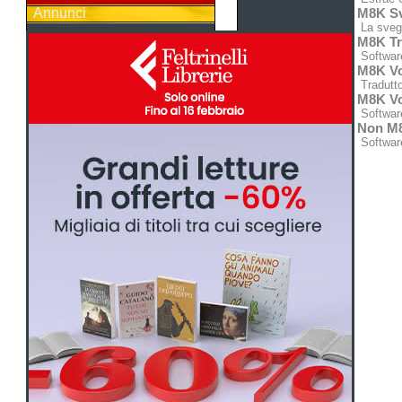
Annunci
M8K Sv
La svegl
M8K Tr
Software
M8K Vo
Traduttor
M8K Vo
Software
Non M
Softwar