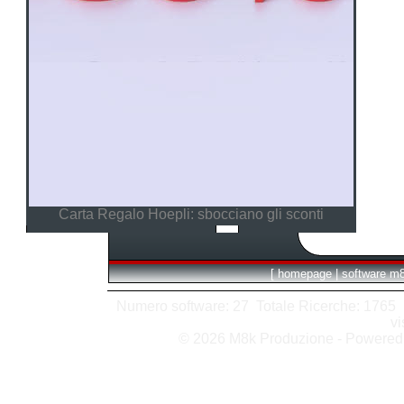
Carta Regalo Hoepli: sbocciano gli sconti
[
homepage
|
software m
Numero software: 27 Totale Ricerche: 1765 Hit
vi
© 2026 M8k Produzione - Powere