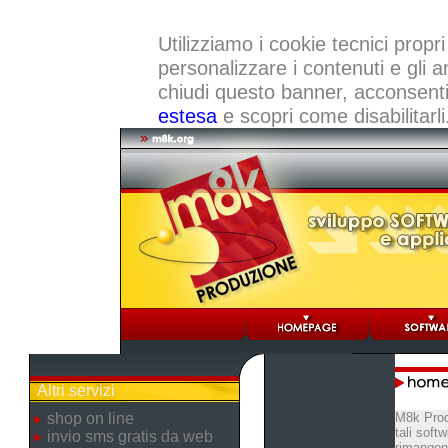
Utilizziamo i cookie tecnici propri
personalizzare i contenuti e gli a
chiudi questo banner, acconsenti a
estesa
e scopri come disabilitarli
Altri servizi
shop on line
M8k Prod
tali soft
invio sms gratis da web
rimangono