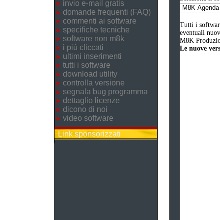
invio e-mail gratis
domande frequenti (FAQ)
commenti ai software
Tutti i softwa
specifiche tecniche
eventuali nuove
software non m8k
M8K Produzion
i più cliccati
Le nuove versi
ultimi inserimenti
tutti i software
download utility
controlla versione
segnala bug programma
dettaglio licenze
dicono di noi
video software
Link sponsorizzati