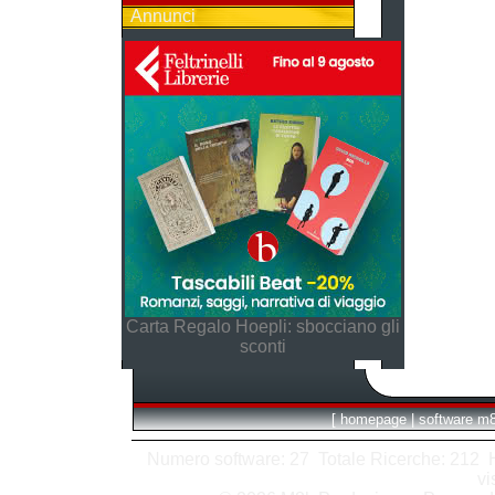
Annunci
Carta Regalo Hoepli: sbocciano gli
sconti
[
homepage
|
software m
Numero software: 27 Totale Ricerche: 212 Hit
vi