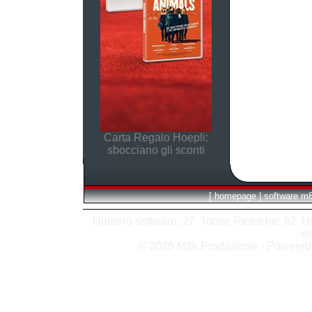
Carta Regalo Hoepli:
sbocciano gli sconti
[
homepage
|
software m
Numero software: 27 Totale Ricerche: 82 Hits
vi
© 2026 M8k Produzione - Powere