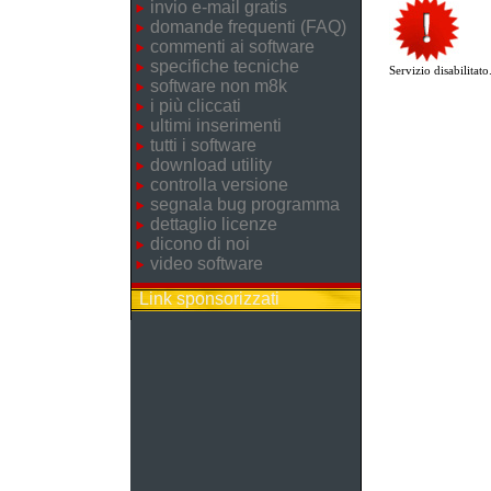
invio e-mail gratis
domande frequenti (FAQ)
commenti ai software
specifiche tecniche
Servizio disabilitato
software non m8k
i più cliccati
ultimi inserimenti
tutti i software
download utility
controlla versione
segnala bug programma
dettaglio licenze
dicono di noi
video software
Link sponsorizzati