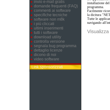
invio e-mail gratis
installazione de
domande frequenti (FAQ)
programma.
commenti ai software
Facilmente ricon
specifiche tecniche
la dicitura "NE
Tutte le applica
software non m8k
navigando all'in
i più cliccati
ultimi inserimenti
Visualizza 
tutti i software
download utility
controlla versione
segnala bug programma
dettaglio licenze
dicono di noi
video software
Link sponsorizzati