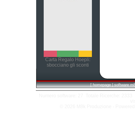
Carta Regalo Hoepli:
sbocciano gli sconti
[
homepage
|
software m
Numero software: 27 Totale Ricerche: 2333 Hit
vi
© 2026 M8k Produzione - Powere