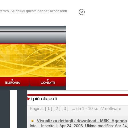
 traffico. Se chiudi questo banner, acconsenti
Pagina:
[ 1 ]
[ 2 ]
[ 3 ]
... da 1 - 10 su 27 software
Visualizza dettagli / download - M8K_Agenda
Info... Inserito il: Apr 24, 2003
Ultima modifica: Apr 24