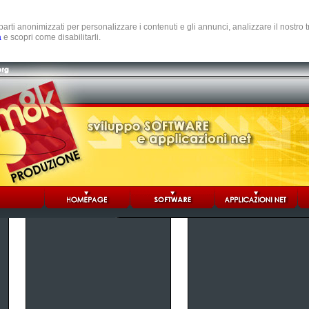
e parti anonimizzati per personalizzare i contenuti e gli annunci, analizzare il nostro
a
e scopri come disabilitarli.