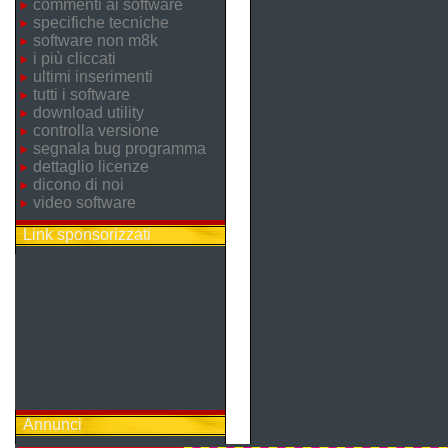
commenti ai software
specifiche tecniche
software non m8k
i più cliccati
ultimi inserimenti
tutti i software
download utility
controlla versione
segnala bug programma
dettaglio licenze
dicono di noi
video software
Link sponsorizzati
Annunci