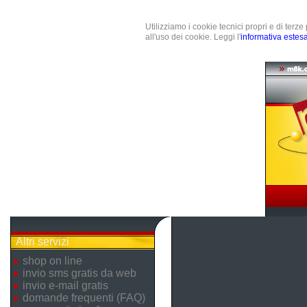
Utilizziamo i cookie tecnici propri e di terz
all'uso dei cookie. Leggi l'
informativa estes
Altri servizi
shop on line
invio sms gratis da web
invio e-mail gratis
domande frequenti (FAQ)