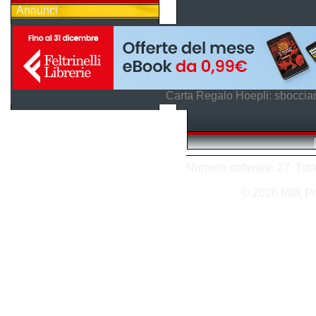
Annunci
Carta Regalo Hoepli: sboccian
Numero software: 27 Totale
© 2026 M8k Pr