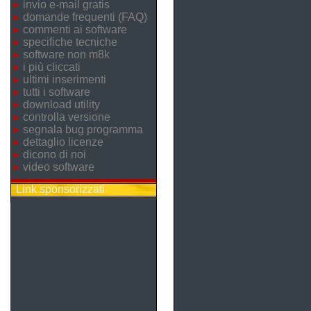
invio e-mail gratis
domande frequenti (FAQ)
commenti ai software
specifiche tecniche
software non m8k
i più cliccati
ultimi inserimenti
tutti i software
download utility
controlla versione
segnala bug programma
dettaglio licenze
dicono di noi
video software
Link sponsorizzati