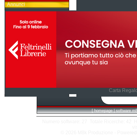
Annunci
Carta Regalo
[
homepage
|
software m
Numero software: 27 Totale Ricerche: 42 Hits
vi
© 2026 M8k Produzione - Powere