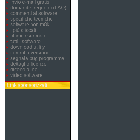
invio e-mail gratis
domande frequenti (FAQ)
commenti ai software
specifiche tecniche
software non m8k
i più cliccati
ultimi inserimenti
tutti i software
download utility
controlla versione
segnala bug programma
dettaglio licenze
dicono di noi
video software
Link sponsorizzati