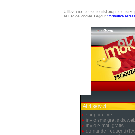
Utilizziamo i cookie tecnici propri e di terz
all'uso dei cookie. Leggi l'
informativa estes
Altri servizi
shop on line
invio sms gratis da we
invio e-mail gratis
domande frequenti (FA