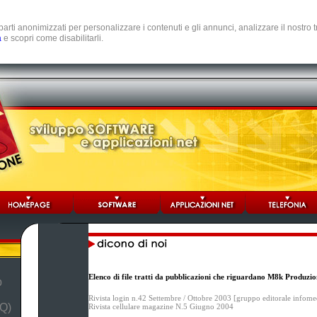
e parti anonimizzati per personalizzare i contenuti e gli annunci, analizzare il nostro
a
e scopri come disabilitarli.
Elenco di file tratti da pubblicazioni che riguardano M8k Produzio
b
Rivista login n.42 Settembre / Ottobre 2003 [gruppo editorale infome
Q)
Rivista cellulare magazine N.5 Giugno 2004