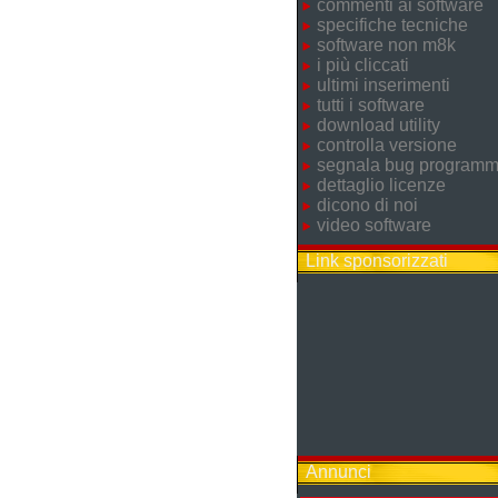
commenti ai software
specifiche tecniche
software non m8k
i più cliccati
ultimi inserimenti
tutti i software
download utility
controlla versione
segnala bug program
dettaglio licenze
dicono di noi
video software
Link sponsorizzati
Annunci