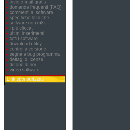
invio e-mail gratis
domande frequenti (FAQ)
commenti ai software
specifiche tecniche
software non m8k
i più cliccati
ultimi inserimenti
tutti i software
download utility
controlla versione
segnala bug programma
dettaglio licenze
dicono di noi
video software
Link sponsorizzati